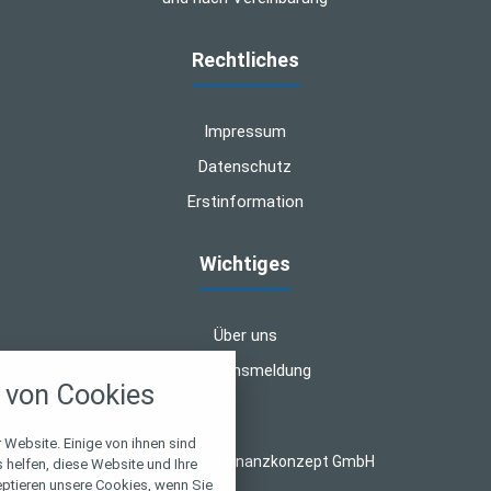
Rechtliches
Impressum
Datenschutz
Erstinformation
Wichtiges
Über uns
nstellungen
Schadensmeldung
von Cookies
über alle verwendeten Cookies und
chkeit folgende Kategorien zu
r zu blockieren.
 Website. Einige von ihnen sind
© 2026 Quadro Finanzkonzept GmbH
helfen, diese Website und Ihre
eptieren unsere Cookies, wenn Sie
Notwendig