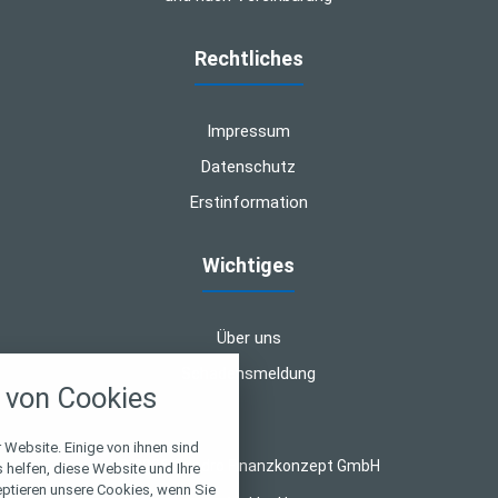
Rechtliches
Impressum
Datenschutz
Erstinformation
Wichtiges
Über uns
nstellungen
Schadensmeldung
von Cookies
über alle verwendeten Cookies und
chkeit folgende Kategorien zu
r zu blockieren.
 Website. Einige von ihnen sind
© 2026 Quadro Finanzkonzept GmbH
helfen, diese Website und Ihre
eptieren unsere Cookies, wenn Sie
Notwendig