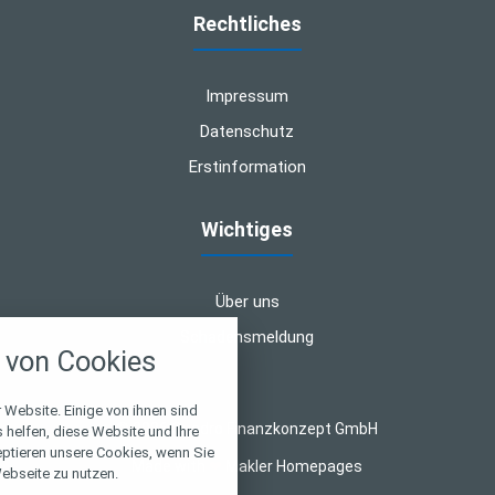
Rechtliches
Impressum
Datenschutz
Erstinformation
Wichtiges
Über uns
nstellungen
Schadensmeldung
von Cookies
über alle verwendeten Cookies und
chkeit folgende Kategorien zu
r zu blockieren.
 Website. Einige von ihnen sind
© 2026 Quadro Finanzkonzept GmbH
helfen, diese Website und Ihre
eptieren unsere Cookies, wenn Sie
Notwendig
Made with
❤
Makler Homepages
ebseite zu nutzen.